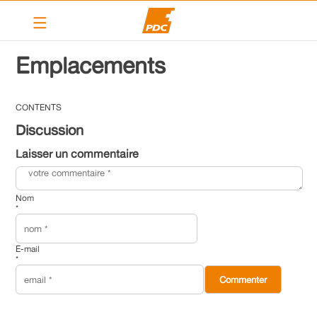
Emplacements
Le Centre Genève
Le Centre Plan-les-Ouates
CONTENTS
Discussion
Laisser un commentaire
Nom
*
E-mail
*